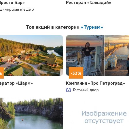
Просто Бар»
Ресторан «Галладай»
димирская и еще
3
Топ акций в категории
«Туризм»
%
-52%
ератор «Шарм»
Компания «Про Петроград»
Гостиный двор