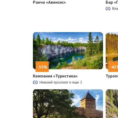
Ранчо «Авенсис»
Бар «
Вла
-35%
-42
Компания «Туристика»
Туроп
Невский проспект и еще
1