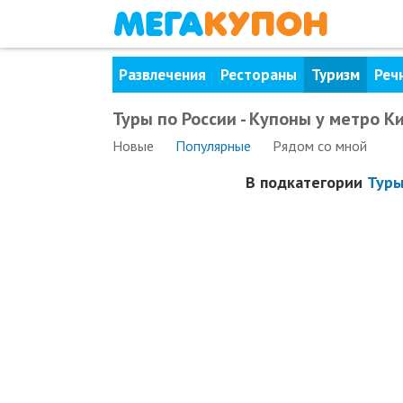
Развлечения
Рестораны
Туризм
Реч
Туры по России - Купоны у метро К
Новые
Популярные
Рядом
со мной
В подкатегории
Туры