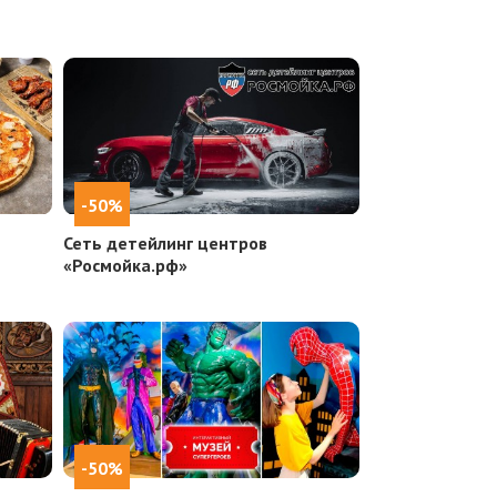
-50%
Сеть детейлинг центров
«Росмойка.рф»
-50%