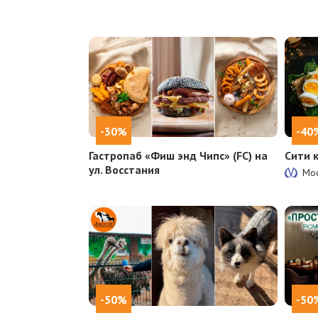
-30%
-40
Гастропаб «Фиш энд Чипс» (FC) на
Сити 
ул. Восстания
Мос
-50%
-50