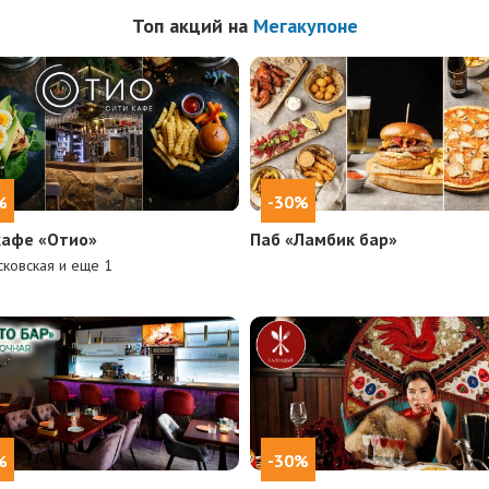
Топ акций на
Мегакупоне
%
-30%
кафе «Отио»
Паб «Ламбик бар»
ковская и еще
1
%
-30%