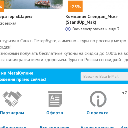
%
-25%
ератор «Шарм»
Компания Стендап_Мск»
(StandUp_Msk)
тоевская
Василеостровская и еще
3
уризм в Санкт-Петербурге, а именно - туры по россии у метро
кидки!
озможным получать бесплатные купоны на скидки до 100% на все
ся своим развитием и здоровьем. Туры по России со скидкой - д
 на МегаКупоне.
ожения прямо сейчас!
+7
Партнерам
Оферта
О проекте
ебмастерам
Все компании
Акции по метро
Ак