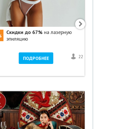
Скидки до 67%
на лазерную
Скидки д
%
-70%
эпиляцию
эпиляцию 
шелк»
22
1
ПОДРОБНЕЕ
ПО
озеро Ниж