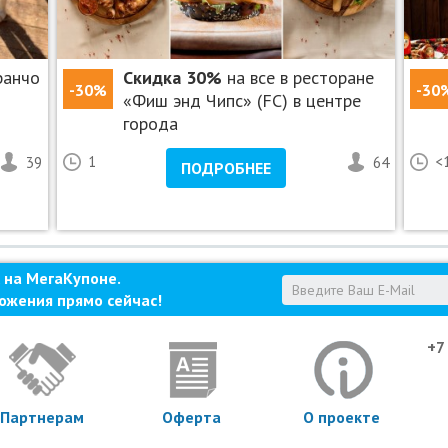
ие.
о проконсультироваться со специалистом.
ранчо
Скидка 30%
на все в ресторане
-30%
-30
«Фиш энд Чипс» (FC) в центре
одного человека.
города
о данной акции.
39
1
64
<
ПОДРОБНЕЕ
гими скидками и спецпредложениями.
ъявить неиспользованный ранее купон с уникальным
печатанном виде.
о телефону.
 на МегаКупоне.
2:00.
ожения прямо сейчас!
ся ИП Айрапетян Алексей Львович, ОГРНИП
+7
Партнерам
Оферта
О проекте