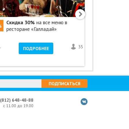
Скидка 30%
на все меню в
«Переобу
%
-90%
ресторане «Галладай»
2200 р. б
сети «Пит
1
35
<1
ПОДРОБНЕЕ
ПО
озеро Ниж
ПОДПИСАТЬСЯ
 (812) 648-48-88
с 11.00 до 19.00