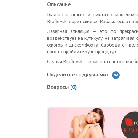
— руки до локтя+ пальцы;
Описание
— область над верхней губой + щеки.
Гладкость ножек и никакого мошенниче
890 р. вместо 1190 р. за зону на выбор:
Braflovski дарит скидки! Избавьтесь от во
— руки выше локтя;
Лазерная эпиляция — это то прекрас
— бикини по линии белья;
воздействует на кутикулу, не затрагивая
— ягодицы;
ожогов и дискомфорта. Свобода от воло
— все лицо;
просто пройдите курс процедур.
— живот;
— задняя поверхность бедер.
Студия Braflovski — команда настоящих б
790 р. вместо 1190 р. за зону на выбор:
Поделиться с друзьями:
— все лицо +шея;
— голени + колени + пальцы;
Вопросы
(
0
)
— ягодицы+ поясница;
— спина+ поясница;
— руки полностью;
— бикини глубокое.
1290 р. вместо 1690 р. за зону на выбор
— тотальное бикини;
— бедра.