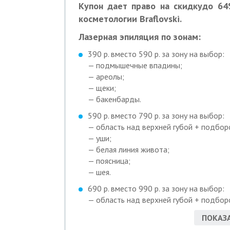
Купон дает право на скидкудо 64
косметологии Braflovski.
Лазерная эпиляция по зонам:
390 р. вместо 590 р. за зону на выбор:
— подмышечные впадины;
— ареолы;
— щеки;
— бакенбарды.
590 р. вместо 790 р. за зону на выбор:
— область над верхней губой + подбор
— уши;
— белая линия живота;
— поясница;
— шея.
690 р. вместо 990 р. за зону на выбор:
— область над верхней губой + подбор
— грудь полностью + ореолы;
ПОКАЗА
— бакенбарды+ щеки;