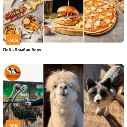
-30%
Паб «Ламбик бар»
-50%