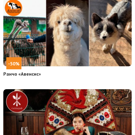
-50%
Ранчо «Авенсис»