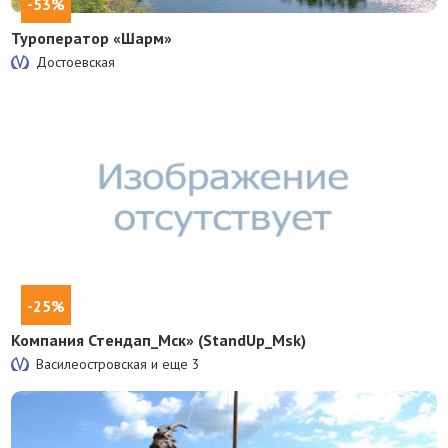
-53%
Туроператор «Шарм»
Достоевская
-25%
Компания Стендап_Мск» (StandUp_Msk)
Василеостровская и еще
3