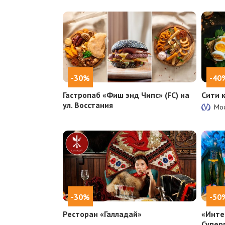
-30%
-40
Гастропаб «Фиш энд Чипс» (FC) на
Сити 
ул. Восстания
Мос
-30%
-50
Ресторан «Галладай»
«Инте
Супер