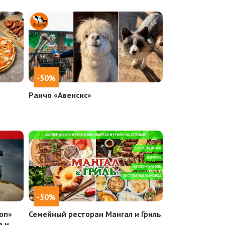
-50%
Ранчо «Авенсис»
-50%
оп»
Семейный ресторан Мангал и Гриль
е и