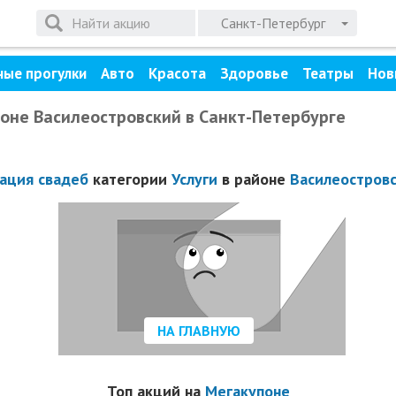
Санкт-Петербург
ные прогулки
Авто
Красота
Здоровье
Театры
Нов
йоне Василеостровский в Санкт-Петербурге
ация свадеб
категории
Услуги
в районе
Василеостров
НА ГЛАВНУЮ
Топ акций на
Мегакупоне