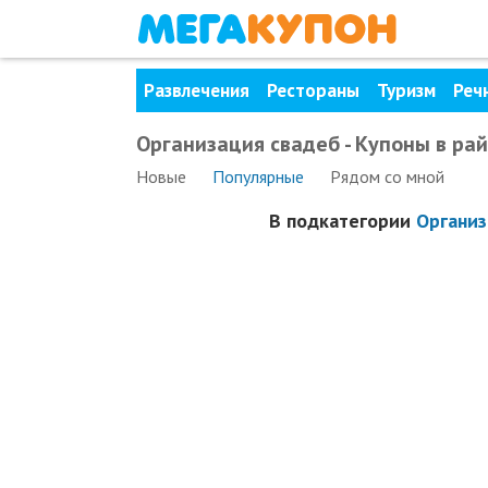
Развлечения
Рестораны
Туризм
Реч
Организация свадеб - Купоны в ра
Новые
Популярные
Рядом
со мной
В подкатегории
Организ