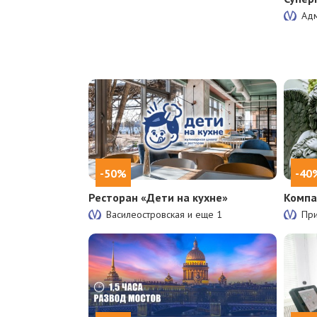
Адм
-50%
-40
Ресторан «Дети на кухне»
Компа
Василеостровская и еще
1
Пр