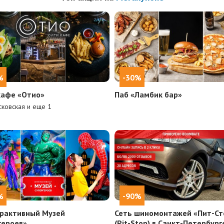
%
-30%
кафе «Отио»
Паб «Ламбик бар»
ковская и еще
1
%
-90%
рактивный Музей
Сеть шиномонтажей «Пит-Ст
героев»
(Pit-Stop) в Санкт-Петербург