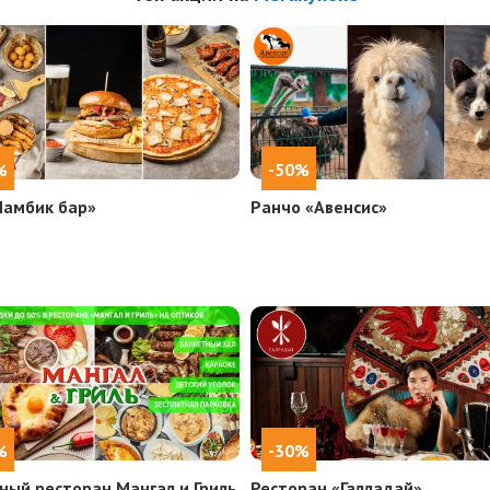
%
-50%
Ламбик бар»
Ранчо «Авенсис»
%
-30%
ный ресторан Мангал и Гриль
Ресторан «Галладай»