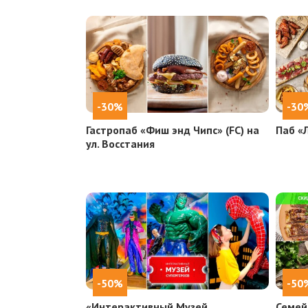
-30%
-30
Гастропаб «Фиш энд Чипс» (FC) на
Паб «
ул. Восстания
-50%
-50
«Интерактивный Музей
Семей