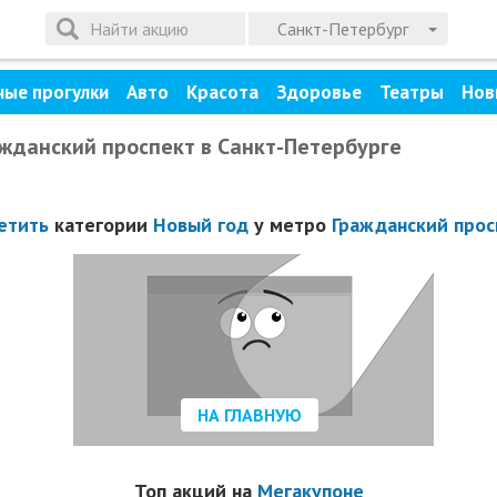
Санкт-Петербург
ные прогулки
Авто
Красота
Здоровье
Театры
Нов
ажданский проспект в Санкт-Петербурге
етить
категории
Новый год
у метро
Гражданский прос
НА ГЛАВНУЮ
Топ акций на
Мегакупоне