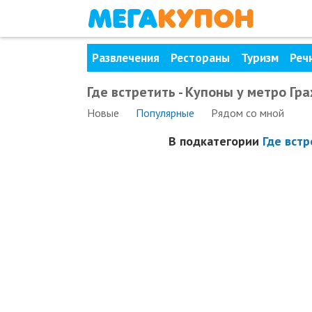
Развлечения
Рестораны
Туризм
Реч
Где встретить - Купоны у метро Гр
Новые
Популярные
Рядом
со мной
В подкатегории
Где встр