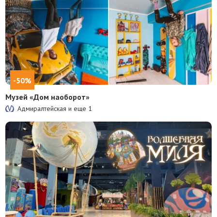
-50%
Музей «Дом наоборот»
Адмиралтейская и еще
1