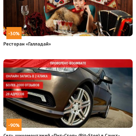
-30%
Ресторан «Галладай»
-90%
Сеть шиномонтажей «Пит-Стоп» (Pit-Stop) в Санкт-