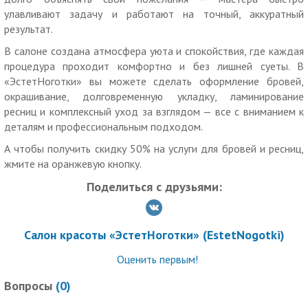
улавливают задачу и работают на точный, аккуратный
Для получения скидки необходимо предъявить
результат.
неиспользованный ранее купон с уникальным номером на
экране телефона или в распечатанном виде.
В салоне создана атмосфера уюта и спокойствия, где каждая
процедура проходит комфортно и без лишней суеты. В
Обязательна предварительная запись по телефону или в
«ЭстетНоготки» вы можете сделать оформление бровей,
мессенджере
МАХ
.
окрашивание, долговременную укладку, ламинирование
Время работы: ежедневно: с 10:00 до 21:00.
ресниц и комплексный уход за взглядом — все с вниманием к
Услуги (товары) предоставляются ИП Ярош Надежда
деталям и профессиональным подходом.
Викторовна, ОГРНИП
313370325900018
А чтобы получить скидку 50% на услуги для бровей и ресниц,
жмите на оранжевую кнопку.
Поделиться с друзьями:
Салон красоты «ЭстетНоготки» (EstetNogotki)
Оценить первым!
Вопросы
(
0
)