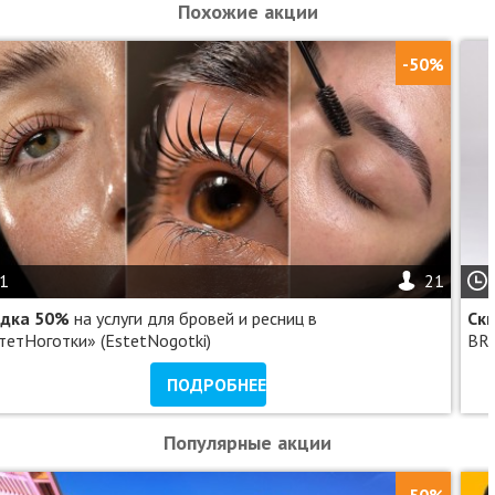
Похожие акции
-50%
1
21
идка 50%
на услуги для бровей и ресниц в
Ск
тетНоготки» (EstetNogotki)
BRA
ПОДРОБНЕЕ
Популярные акции