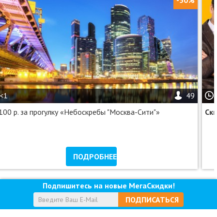
-50%
<1
49
100 р. за прогулку «Небоскребы "Москва-Сити"»
Ск
ПОДРОБНЕЕ
Подпишитесь на новые МегаСкидки!
ПОДПИСАТЬСЯ