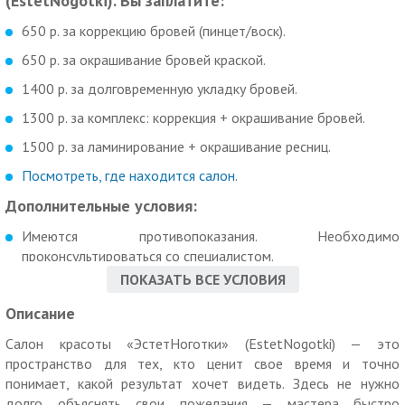
(EstetNogotki). Вы заплатите:
650 р. за коррекцию бровей (пинцет/воск).
650 р. за окрашивание бровей краской.
1400 р. за долговременную укладку бровей.
1300 р. за комплекс: коррекция + окрашивание бровей.
1500 р. за ламинирование + окрашивание ресниц.
Посмотреть, где находится салон
.
Дополнительные условия:
Имеются противопоказания. Необходимо
проконсультироваться со специалистом.
ПОКАЗАТЬ ВСЕ УСЛОВИЯ
Как работает купон:
Описание
Действие купона распространяется на одного человека.
Салон красоты «ЭстетНоготки» (EstetNogotki) — это
Вы можете взять не более 10 купонов по данной акции.
пространство для тех, кто ценит свое время и точно
Скидка по купону не суммируется с другими скидками и
понимает, какой результат хочет видеть. Здесь не нужно
спецпредложениями.
долго объяснять свои пожелания — мастера быстро