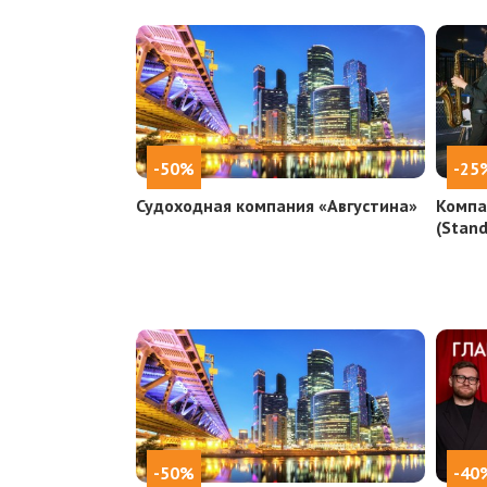
-50%
-25
Судоходная компания «Августина»
Компа
(Stan
-50%
-40