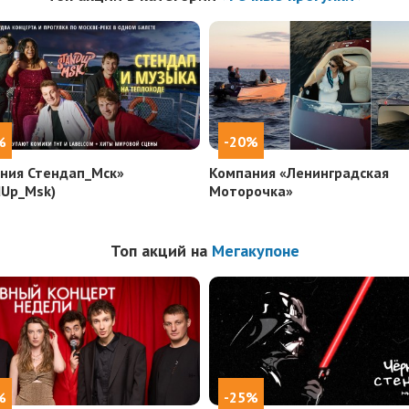
%
-20%
ния Стендап_Мск»
Компания «Ленинградская
dUp_Msk)
Моторочка»
Топ акций на
Мегакупоне
%
-25%