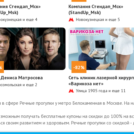
ния Стендап_Мск»
Компания Стендап_Мск»
dUp_Msk)
(StandUp_Msk)
окузнецкая и еще
4
Новокузнецкая и еще
5
%
-82%
 Дениса Матросова
Сеть клиник лазерной хирург
«Варикоза нет»
сомольская и еще
2
Улица 1905 года и еще
11
в сфере Речные прогулки у метро Белокаменная в Москве. На н
озможным получать бесплатные купоны на скидки до 100% на все
ься своим развитием и здоровьем. Речные прогулки со скидкой - 