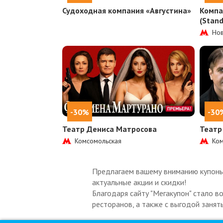
Судоходная компания «Августина»
Компа
(Stan
Нов
-30%
-30
Театр Дениса Матросова
Театр
Комсомольская
Ком
Предлагаем вашему вниманию купоны 
актуальные акции и скидки!
Благодаря сайту "Мегакупон" стало в
ресторанов, а также с выгодой занят