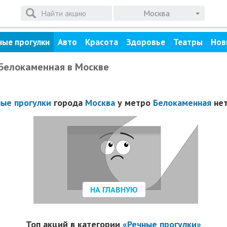
Москва
ные прогулки
Авто
Красота
Здоровье
Театры
Нов
 Белокаменная в Москве
ные прогулки
города
Москва
у метро
Белокаменная
нет
НА ГЛАВНУЮ
Топ акций в категории
«Речные прогулки»