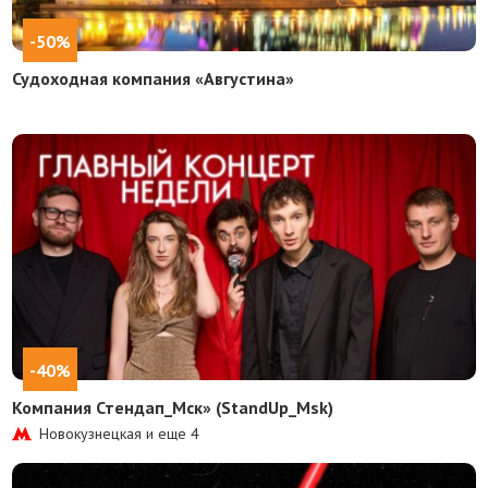
-50%
Судоходная компания «Августина»
-40%
Компания Стендап_Мск» (StandUp_Msk)
Новокузнецкая и еще
4