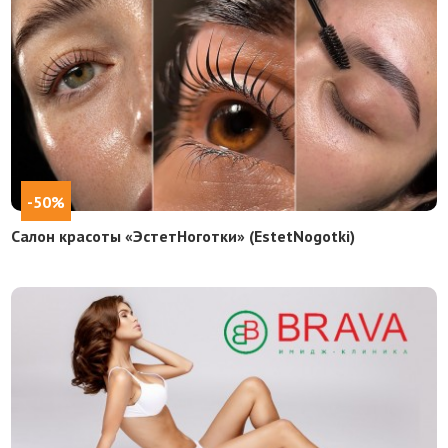
-50%
Салон красоты «ЭстетНоготки» (EstetNogotki)