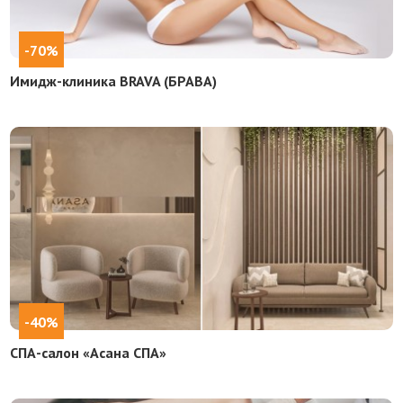
-70%
Имидж-клиника BRAVA (БРАВА)
-40%
СПА-салон «Асана СПА»