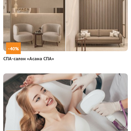
-40%
СПА-салон «Асана СПА»