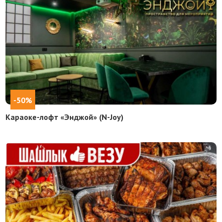
-50%
Караоке-лофт «Энджой» (N-Joy)