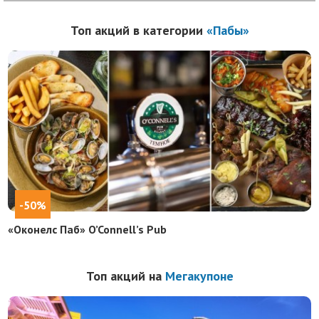
Топ акций в категории
«Пабы»
-50%
«Оконелс Паб» O’Connell’s Pub
Топ акций на
Мегакупоне