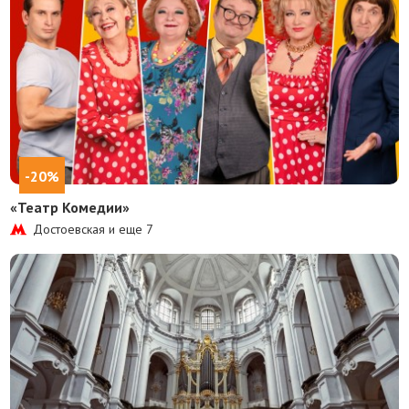
-20%
«Театр Комедии»
Достоевская и еще
7