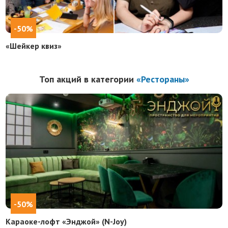
-50%
«Шейкер квиз»
Топ акций в категории
«Рестораны»
-50%
Караоке-лофт «Энджой» (N-Joy)