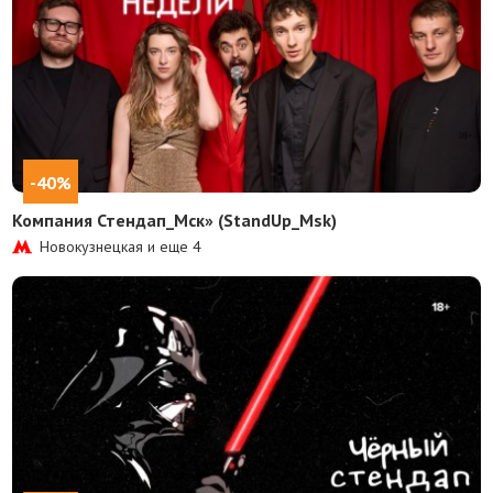
-40%
Компания Стендап_Мск» (StandUp_Msk)
Новокузнецкая и еще
4