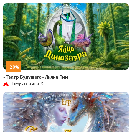
-20%
«Театр Будущего» Лилии Тим
Нагорная и еще
5