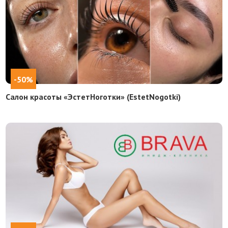
-50%
Салон красоты «ЭстетНоготки» (EstetNogotki)