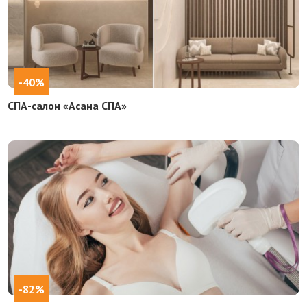
-40%
СПА-салон «Асана СПА»
-82%