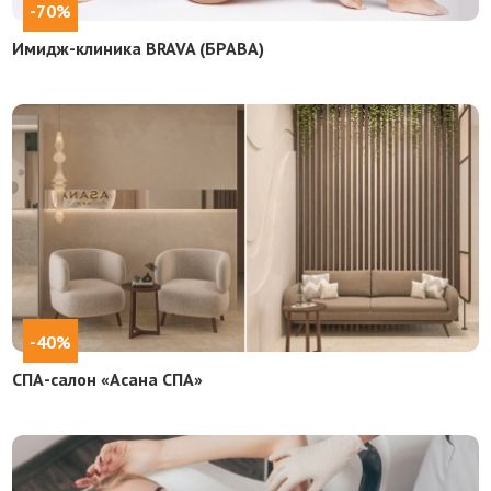
-70%
Имидж-клиника BRAVA (БРАВА)
-40%
СПА-салон «Асана СПА»