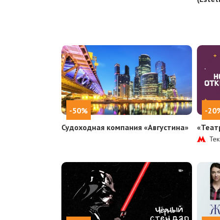
-50%
-20
Судоходная компания «Августина»
«Теат
Тек