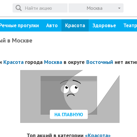
Москва
Речные прогулки
Авто
Красота
Здоровье
Теат
ый в Москве
ии
Красота
города
Москва
в округе
Восточный
нет акти
НА ГЛАВНУЮ
Топ акций в категории
«Красота»