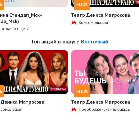
%
-30%
ния Стендап_Мск»
Театр Дениса Матросова
dUp_Msk)
Комсомольская
атская и еще
7
Топ акций в округе
Восточный
%
-30%
 Дениса Матросова
Театр Дениса Матросова
сомольская
Преображенская площадь