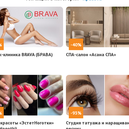
%
-40%
-клиника BRAVA (БРАВА)
СПА-салон «Асана СПА»
%
-93%
 красоты «ЭстетНоготки»
Студия татуажа и наращива
Nogotki)
ресниц