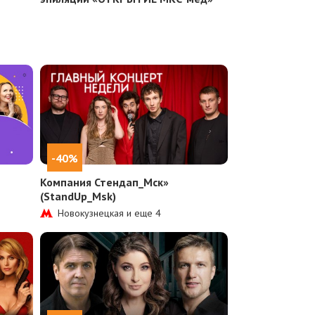
-40%
Компания Стендап_Мск»
(StandUp_Msk)
Новокузнецкая и еще
4