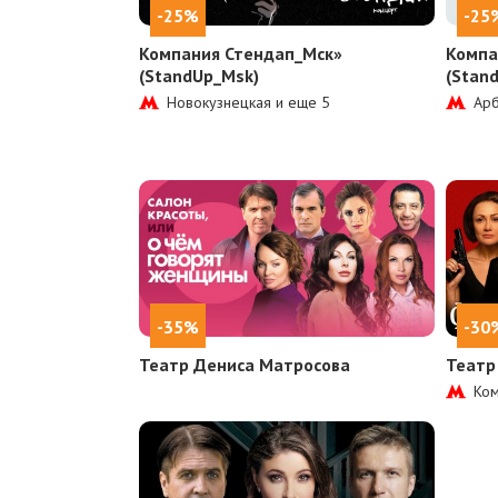
-25%
-25
Компания Стендап_Мск»
Компа
(StandUp_Msk)
(Stan
Новокузнецкая и еще
5
Арб
-35%
-30
Театр Дениса Матросова
Театр
Ком