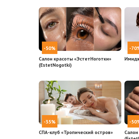
-50%
-70
Салон красоты «ЭстетНоготки»
Имидж
(EstetNogotki)
-35%
-50
СПА-клуб «Тропический остров»
Салон
(Estet