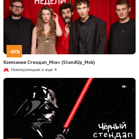
-40%
Компания Стендап_Мск» (StandUp_Msk)
Новокузнецкая и еще
4