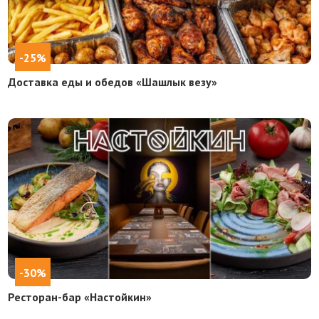
-25%
Доставка еды и обедов «Шашлык везу»
-30%
Ресторан-бар «Настойкин»