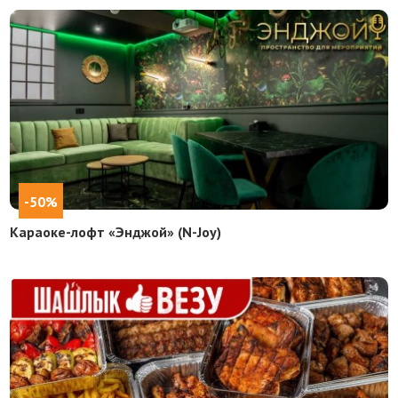
-50%
Караоке-лофт «Энджой» (N-Joy)