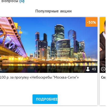
Вопросы
(
0
)
Популярные акции
-50%
1
49
100 р. за прогулку «Небоскребы "Москва-Сити"»
Ск
ПОДРОБНЕЕ