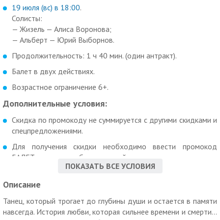
19 июля (вс) в 18:00
.
Солисты:
— Жизель — Алиса Воронова;
— Альберт — Юрий Выборнов.
Продолжительность: 1 ч 40 мин. (один антракт).
Балет в двух действиях.
Возрастное ограничение 6+.
Дополнительные условия:
Скидка по промокоду не суммируется с другими скидками и
спецпредложениями.
Для получения скидки необходимо ввести промокод
БАЛЕТ при покупке билета на сайте.
ПОКАЗАТЬ ВСЕ УСЛОВИЯ
«МегаКупон» не несет ответственности за отмену, перенос
Описание
и изменение даты/времени мероприятий.
Услуги (товары) предоставляются ООО «Государственный
Танец, который трогает до глубины души и остается в памяти
академический театр классического балета под
навсегда. История любви, которая сильнее времени и смерти...