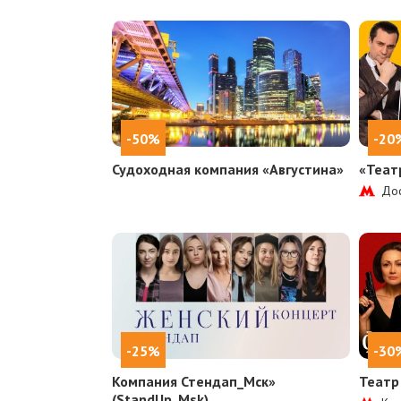
-50%
-20
Судоходная компания «Августина»
«Теат
Дос
-25%
-30
Компания Стендап_Мск»
Театр
(StandUp_Msk)