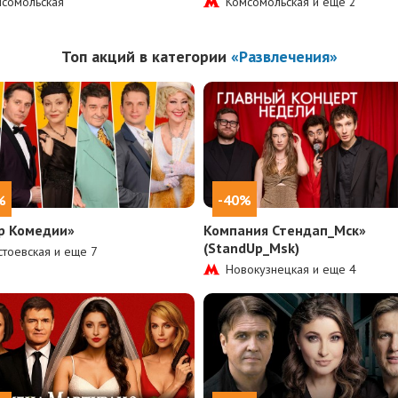
сомольская
Комсомольская и еще
2
Топ акций в категории
«Развлечения»
%
-40%
р Комедии»
Компания Стендап_Мск»
(StandUp_Msk)
тоевская и еще
7
Новокузнецкая и еще
4