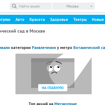
Москва
огулки
Авто
Красота
Здоровье
Театры
Новые 
ический сад в Москве
ивали
категории
Развлечения
у метро
Ботанический с
НА ГЛАВНУЮ
Топ акций на
Мегакупоне