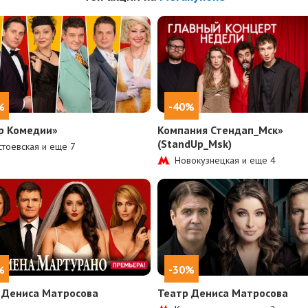
%
-40%
р Комедии»
Компания Стендап_Мск»
(StandUp_Msk)
тоевская и еще
7
Новокузнецкая и еще
4
%
-30%
 Дениса Матросова
Театр Дениса Матросова