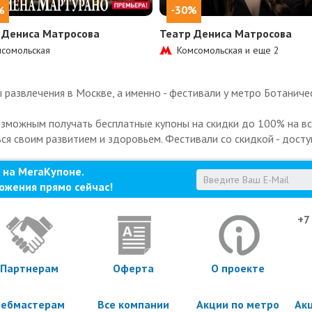
%
-30%
 Дениса Матросова
Театр Дениса Матросова
сомольская
Комсомольская и еще
2
развлечения в Москве, а именно - фестивали у метро Ботаничес
озможным получать бесплатные купоны на скидки до 100% на все
ься своим развитием и здоровьем. Фестивали со скидкой - досту
 на МегаКупоне.
ожения прямо сейчас!
+7
Партнерам
Оферта
О проекте
ебмастерам
Все компании
Акции по метро
Ак