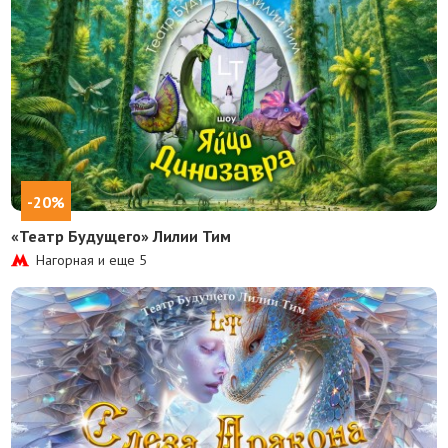
-20%
«Театр Будущего» Лилии Тим
Нагорная и еще
5