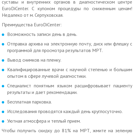
суставы и внутренних органов в диагностическом центре
МРТ шеи:
EuroDiCenter. С купоном процедуры по сниженным ценам!
3465 р. вместо 7700 р. за МРТ мягких тканей шеи.
Недалеко от м. Серпуховская.
4914 р. вместо 10920 р. за МРТ шейного отдела
Преимущества EuroDiCenter:
позвоночника и артерии шеи.
Возможность записи день в день.
3150 р. вместо 7000 р. за МРТ артерии шеи.
Отправка архива на электронную почту, диск или флешку с
1463 р. вместо 7700 р. за МРТ остистых отростков шейных
программой для просмотра результатов МРТ.
позвонков
Вывод снимков на пленку.
МРТ позвоночника:
Квалифицированные врачи с научной степенью и большим
опытом в сфере лучевой диагностики.
3465 р. вместо 7700 р. за МРТ краниовертебрального
перехода.
Специалист понятным языком расшифровывает пациенту
результаты и дает рекомендации.
3465 р. вместо 7700 р. за МРТ одного отдела
позвоночника на выбор (шейный, грудной, пояснично-
Бесплатная парковка.
крестцовый, крестцово-подвздошного или крестцово-
Исследования проводятся каждый день круглосуточно.
копчиковый).
Уютная атмосфера и теплый прием.
6930 р. вместо 15400 р. за МРТ двух отделов
позвоночника на выбор (шейный, грудной, пояснично-
Чтобы получить скидку до 81% на МРТ, жмите на зеленую