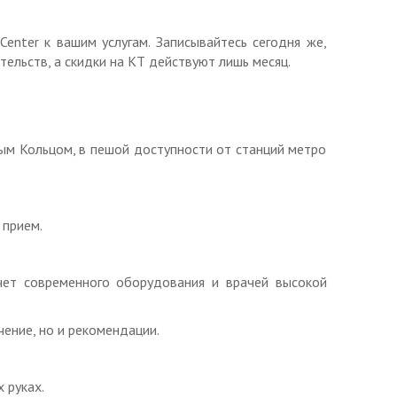
аней шеи.
с функциональными пробами.
Center к вашим услугам. Записывайтесь сегодня же,
тельств, а скидки на КТ действуют лишь месяц.
чника:
ртебрального перехода.
отдела позвоночника.
м Кольцом, в пешой доступности от станций метро
 отдела позвоночника.
ого отдела позвоночника.
елов позвоночника.
прием.
звоночника.
звоночника и копчика.
чет современного оборудования и врачей высокой
 и конечностей:
ение, но и рекомендации.
я.
 сустава.
 руках.