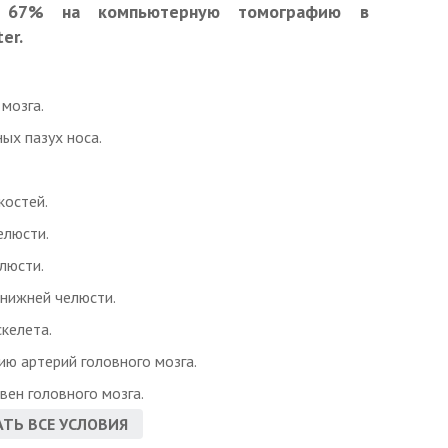
 67% на компьютерную томографию в
er.
 мозга.
ых пазух носа.
костей.
елюсти.
люсти.
 нижней челюсти.
скелета.
ию артерий головного мозга.
 вен головного мозга.
ТЬ ВСЕ УСЛОВИЯ