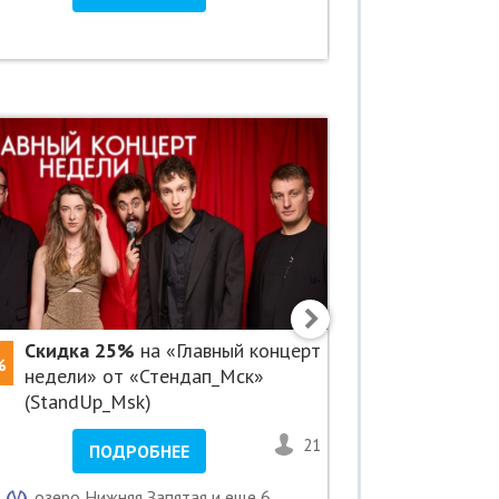
Скидка 25%
на «Главный концерт
Скидка 2
%
-25%
недели» от «Стендап_Мск»
Стендап»
(StandUp_Msk)
21
2
ПОДРОБНЕЕ
ПО
озеро Нижняя Запятая и еще 6
Новок