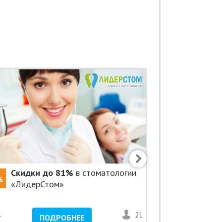
Скидки до 81%
в стоматологии
Скидка 4
%
-45%
«ЛидерСтом»
коррекцию
«ЗРЕНИЕ
1
21
1
ПОДРОБНЕЕ
ПО