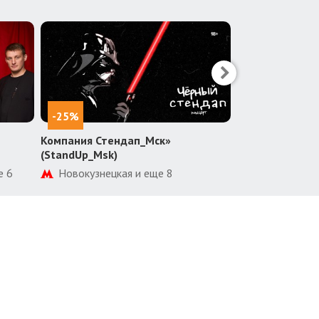
-25%
-25%
Компания Стендап_Мск»
Компания Стен
(StandUp_Msk)
(StandUp_Msk)
е 6
Новокузнецкая и еще 8
озеро Нижня