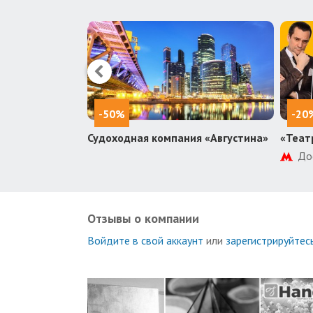
-50%
-20
осова
Судоходная компания «Августина»
«Теат
еще 2
До
Отзывы о компании
Войдите в свой аккаунт
или
зарегистрируйтес