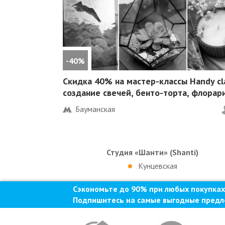
-40%
Скидка 40%
на мастер-классы Handy cl
создание свечей, бенто-торта, флорар
Бауманская
Студия «Шанти» (Shanti)
Кунцевская
Сэкономьте до 90% при любых покупках
Подпишитесь на самые выгодные предл