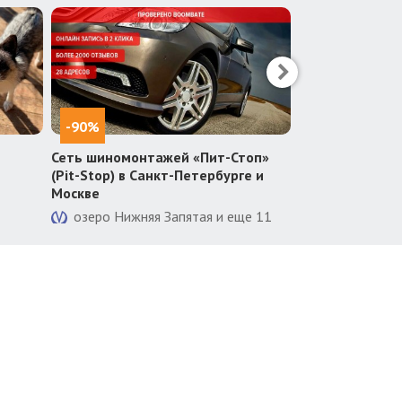
-90%
-50%
Сеть шиномонтажей «Пит-Стоп»
«Интерактивны
(Pit-Stop) в Санкт-Петербурге и
Супергероев»
Москве
Адмиралтейс
озеро Нижняя Запятая и еще 11