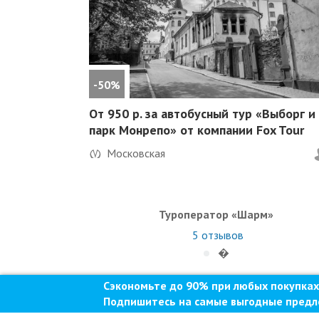
-50%
От 950 р. за автобусный тур «Выборг и
парк Монрепо» от компании Fox Tour
Московская
Туроператор «Шарм»
5
отзывов
�
Сэкономьте до 90% при любых покупках
Подпишитесь на самые выгодные предл