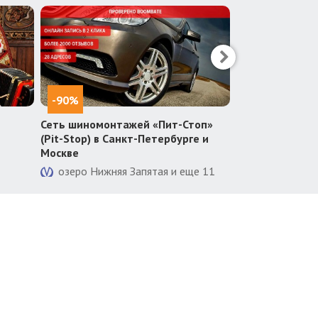
-90%
-50%
Сеть шиномонтажей «Пит-Стоп»
«Интерактивны
(Pit-Stop) в Санкт-Петербурге и
Супергероев»
Москве
Адмиралтейс
озеро Нижняя Запятая и еще 11