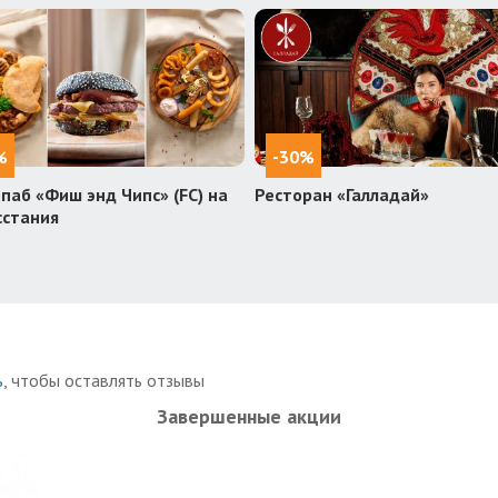
%
-30%
паб «Фиш энд Чипс» (FC) на
Ресторан «Галладай»
сстания
ь
, чтобы оставлять отзывы
Завершенные акции