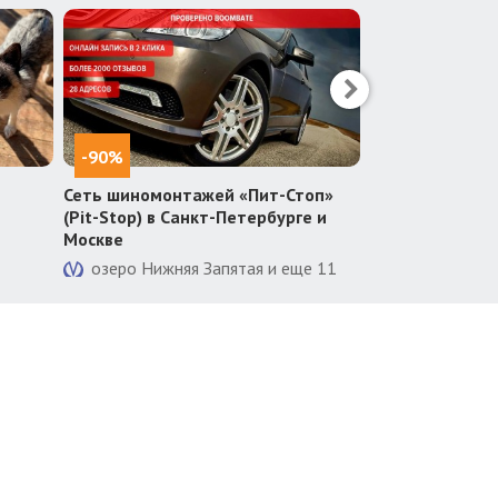
-90%
-50%
Сеть шиномонтажей «Пит-Стоп»
«Интерактивны
(Pit-Stop) в Санкт-Петербурге и
Супергероев»
Москве
Адмиралтейс
озеро Нижняя Запятая и еще 11