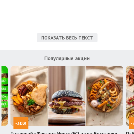
ПОКАЗАТЬ ВЕСЬ ТЕКСТ
Популярные акции
-30%
-
Гастропаб «Фиш энд Чипс» (FC) на ул. Восстания
Паб