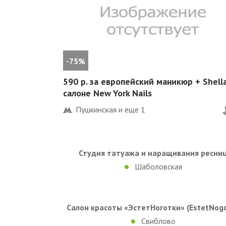
-75%
590 р. за европейский маникюр + Shella
салоне New York Nails
Пушкинская и еще
1
Студия татуажа и наращивания ресни
Шаболовская
Салон красоты «ЭстетНоготки» (EstetNogo
Свиблово