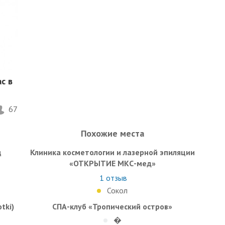
c в
67
Похожие места
ц
Клиника косметологии и лазерной эпиляции
«ОТКРЫТИЕ МКС-мед»
1
отзыв
Сокол
tki)
СПА-клуб «Тропический остров»
�