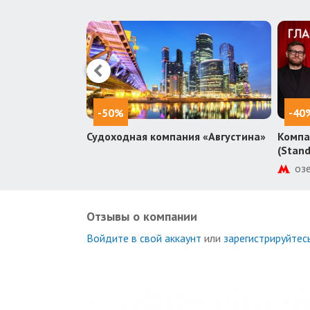
-50%
-40
осова
Судоходная компания «Августина»
Компа
(Stan
еще 2
оз
Отзывы о компании
Войдите в свой аккаунт
или
зарегистрируйтес