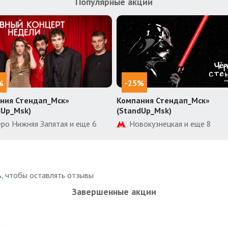
Популярные акции
%
-25%
ния Стендап_Мск»
Компания Стендап_Мск»
dUp_Msk)
(StandUp_Msk)
еро Нижняя Запятая и еще 6
Новокузнецкая и еще 8
ь
, чтобы оставлять отзывы
Завершенные акции