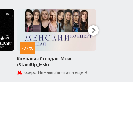
-25%
-30%
Компания Стендап_Мск»
Театр Дениса 
(StandUp_Msk)
Комсомольск
озеро Нижняя Запятая и еще 9