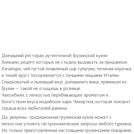
Домашний ресторан аутентичной Грузинской кухни
Хинкали, рецепт которых не стыдно выдавать за приданное.
Хачапури, чей густой плавленый сыр сулугуни, печеная корочка
и тихий хруст посоревнуется с лучшими пиццами Италии.
Сладковатый и пьянящий вкус домашнего вина, прямиком из
Грузии — такой не отыщешь в рознице.
Чахохбили, с легкостью перебивающее ароматом и
богатством вкуса индийское кари. Чихиртма, которая покорит
сердца всех любителей рамена.
Да, уверены: традиционная грузинская кухня может с
легкостью утолить гастрономические запросы любого гурмана.
Но только приготовленная настоящими грузинскими поварами,