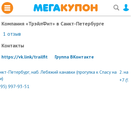
Компания «ТрэйлФит»
в Санкт-Петербурге
1
отзыв
Контакты
https://vk.link/trailfit
Группа ВКонтакте
нкт-Петербург, наб. Лебяжий канавки (прогулка к Спасу на
2.
наб
и)
+7 (9
995) 997-93-51