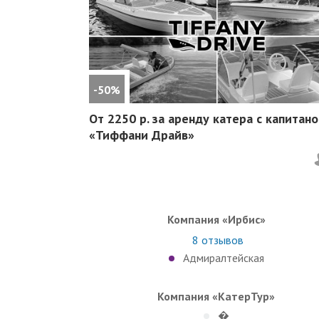
-50%
От 2250 р. за аренду катера с капитан
«Тиффани Драйв»
Компания «Ирбис»
8
отзывов
Адмиралтейская
Компания «КатерТур»
�