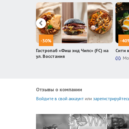
-30%
-40
 «Пит-Стоп»
Гастропаб «Фиш энд Чипс» (FC) на
Сити 
Петербурге и
ул. Восстания
Мо
ятая и еще 11
Отзывы о компании
Войдите в свой аккаунт
или
зарегистрируйтес