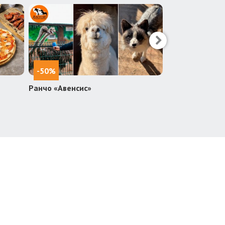
-50%
-30%
Ранчо «Авенсис»
Ресторан «Гал