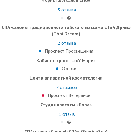
«Кристалл салон СПб»
3
отзыва
�
СПА-салоны традиционного тайского массажа «Тай Дрим»
(Thai Dream)
2
отзыва
Проспект Просвещения
Кабинет красоты «У Мэри»
Озерки
Центр аппаратной косметологии
7
отзывов
Проспект Ветеранов
Студия красоты «Лора»
1
отзыв
�
СПА-салон «СанрайзСПА» (SunriseSpa)