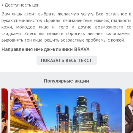
• Доступность цен.
Вам лишь стоит выбрать желаемую услугу. Все остальное в
руках специалистов «Брава»: перманентный макияж, гладкость
кожи, молодое лицо и тело и другие возможности со
скидками. Здесь вы можете сбросить лишние килограммы,
выровнять тон лица, решить возрастные проблемы с кожей.
Направления имидж-клиники BRAVA
Компания работает в самых разных направлениях бьюти-
ПОКАЗАТЬ ВЕСЬ ТЕКСТ
сферы. Среди них:
• Терапевтическая косметология: пилинги, ботулинотерапия,
Популярные акции
мезотерапия, плазмолифтинг, биоревитализация, удаление
пигментных пятен;
• Остеопатия;
• Массаж;
• Эстетическое направление: УЗ-чистка лица, эпиляция,
криотерапия, контурная пластика;
• Перманентный макияж;