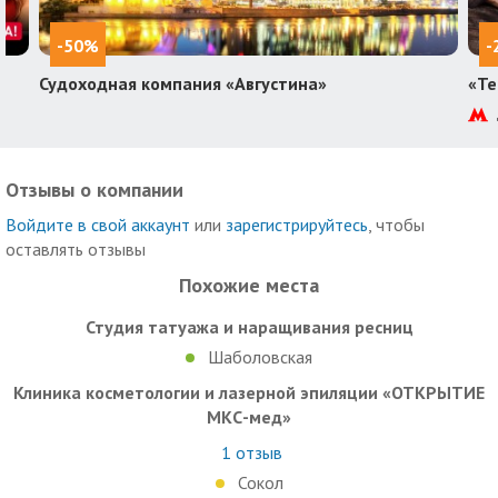
• Аппаратные методы: лазерное омоложение, удаление
новообразований и бородавок, блефаропластика, LPG-
-50%
-
массаж, прессотерапия и др.
Судоходная компания «Августина»
«Те
Эти и другие процедуры по низким ценам в Мск по записи
онлайн в имидж-клинику позволят вам кардинально
преобразиться и гордиться своим отражением в зеркале.
BRAVA - инновационные методы еще доступнее!
Отзывы о компании
Войдите в свой аккаунт
или
зарегистрируйтесь
, чтобы
оставлять отзывы
Похожие места
Студия татуажа и наращивания ресниц
Шаболовская
Клиника косметологии и лазерной эпиляции «ОТКРЫТИЕ
МКС-мед»
1
отзыв
Сокол