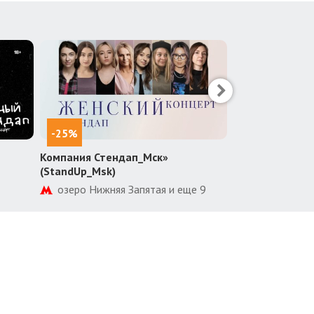
-25%
-30%
Компания Стендап_Мск»
Театр Дениса 
(StandUp_Msk)
Комсомольск
озеро Нижняя Запятая и еще 9