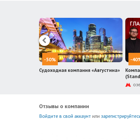
-50%
-40
осова
Судоходная компания «Августина»
Компа
(Stan
еще 2
оз
Отзывы о компании
Войдите в свой аккаунт
или
зарегистрируйтес