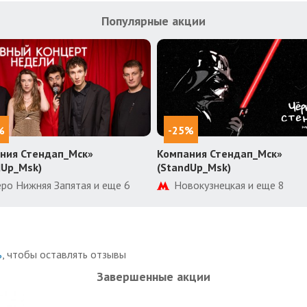
Популярные акции
%
-25%
ния Стендап_Мск»
Компания Стендап_Мск»
dUp_Msk)
(StandUp_Msk)
еро Нижняя Запятая и еще 6
Новокузнецкая и еще 8
ь
, чтобы оставлять отзывы
Завершенные акции