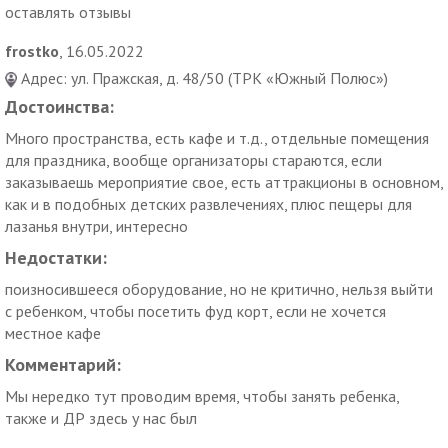
заказчика день рождения в «Выше радуги» в ТРК «Южный
оставлять отзывы
Полюс» могут украсить: анимационная программа на любой
вкус и профессиональная фотосъемка. Весело, ярко,
frostko
, 16.05.2022
позитивно: семейные развлечения в «Выше радуги» на
Адрес: ул. Пражская, д. 48/50 (ТРК «Южный Полюс»)
Пражской – jumping-отдых на любой возраст!
Достоинства:
Много пространства, есть кафе и т.д., отдельные помещения
для праздника, вообще организаторы стараются, если
заказываешь мероприятие свое, есть аттракционы в основном,
как и в подобных детских развлечениях, плюс пещеры для
лазанья внутри, интересно
Недостатки:
поизносившееся оборудование, но не критично, нельзя выйти
с ребенком, чтобы посетить фуд корт, если не хочется
местное кафе
Комментарий:
Мы нередко тут проводим время, чтобы занять ребенка,
также и ДР здесь у нас был