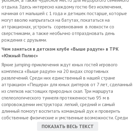
уклоном, а также чудесное место для недорогого семейного
отдыха. Здесь интересно каждому гостю без исключения,
начиная от малышей с 1 года и детишек постарше, которые
могут вволю напрыгаться на батутах, покататься на
аттракционах, устроить соревнования в ловкости со
сверстниками, а также необычно отпраздновать день
рождения с друзьями.
Чем заняться в детском клубе «Выше радуги»
в ТРК
«Южный Полюс»
Яркие jumping-приключения ждут юных гостей игрового
комплекса «Выше радуги» на 20 видах спортивных
развлечений. Среди них единственный в нашей стране
аттракцион «Пещера» для юных диггеров от 7 лет, сделанный
из слепков настоящих природных скал. Три маршрута
спелеологического туннеля протяженностью 95 м в
сопровождении инструктора: легкий, средний и самый
длинный помогут воспитать командный дух и проверить
собственные физические и умственные возможности. Среди
других развлечений по низкой стоимости билетов «Выше
ПОКАЗАТЬ ВЕСЬ ТЕКСТ
радуги» в ТРК «Южный Полюс»: