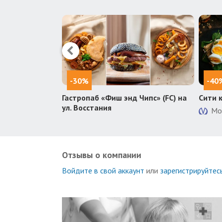
-30%
-40
зей
Гастропаб «Фиш энд Чипс» (FC) на
Сити 
ул. Восстания
Мо
Отзывы о компании
Войдите в свой аккаунт
или
зарегистрируйтес