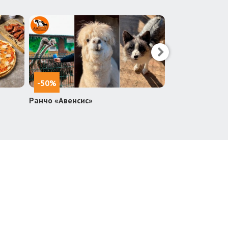
-50%
-30%
Ранчо «Авенсис»
Ресторан «Гал