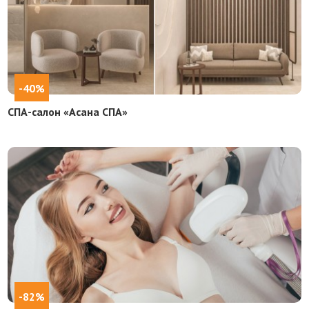
-40%
СПА-салон «Асана СПА»
-82%