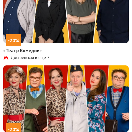
-20%
«Театр Комедии»
Достоевская и еще
7
-20%