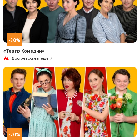
-20%
«Театр Комедии»
Достоевская и еще
7
-20%