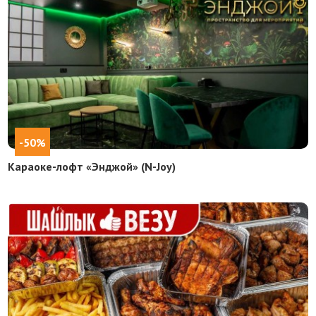
-50%
Караоке-лофт «Энджой» (N-Joy)