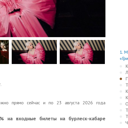
1.
Мо
«Гр
К
Л
П
.
Т
К
К
ожно прямо сейчас и по 23 августа 2026 года
О
Т
Т
% на входные билеты на бурлеск-кабаре
Ч