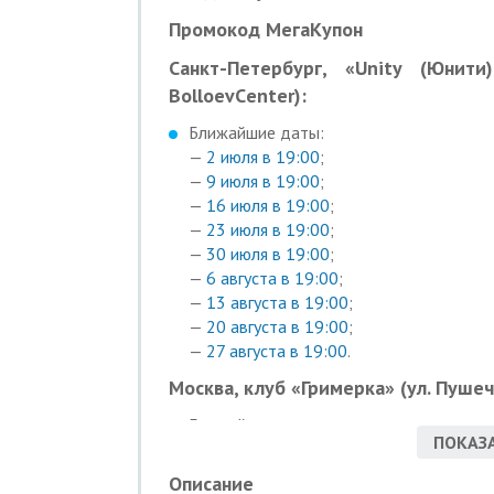
Промокод МегаКупон
Санкт-Петербург, «Unity (Юнит
BolloevСenter):
Ближайшие даты:
—
2 июля в 19:00
;
—
9 июля в 19:00
;
—
16 июля в 19:00
;
—
23 июля в 19:00
;
—
30 июля в 19:00
;
—
6 августа в 19:00
;
—
13 августа в 19:00
;
—
20 августа в 19:00
;
—
27 августа в 19:00
.
Москва, клуб «Гримерка» (ул. Пушечн
Ближайшие даты:
ПОКАЗА
—
26 июня в 19:00
;
—
3 июля в 19:00
;
Описание