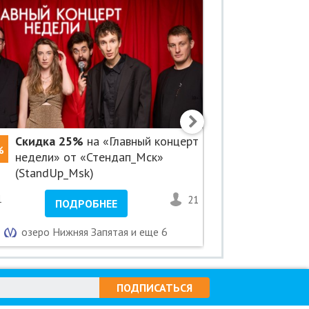
Скидка 25%
на «Главный концерт
Скидка 2
%
-25%
недели» от «Стендап_Мск»
Стендап»
(StandUp_Msk)
1
21
1
ПОДРОБНЕЕ
ПО
озеро Нижняя Запятая и еще 6
Новок
ПОДПИСАТЬСЯ