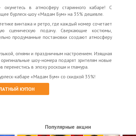
 окунетесь в атмосферу старинного кабаре! С
щее бурлеск-шоу «Мадам Бум» на 35% дешевле.
тетике винтажа и ретро, где каждый номер сочетает
ную сценическую подачу. Сверкающие костюмы,
ельно продуманные постановки создают атмосферу
узыкой, огнями и праздничным настроением. Изящная
и оригинальные шоу-номера подарят зрителям новые
в перенестись в эпоху роскоши и гламура.
урлеск-кабаре «Мадам Бум» со скидкой 35%!
тюмов;
ра настоящего кабаре;
ЛАТНЫЙ КУПОН
стей;
Популярные акции