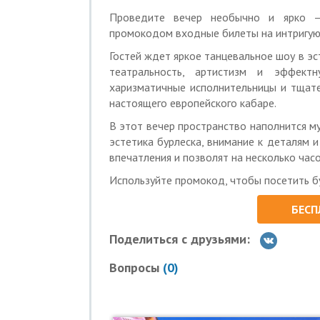
—
10 июля в 19:00
;
Проведите вечер необычно и ярко —
—
17 июля в 19:00
;
промокодом входные билеты на интригую
—
24 июля в 19:00
;
—
31 июля в 19:00
;
Гостей ждет яркое танцевальное шоу в эс
—
7 августа в 19:00
;
театральность, артистизм и эффект
—
14 августа в 19:00
;
харизматичные исполнительницы и тщат
—
21 августа в 19:00
;
настоящего европейского кабаре.
—
28 августа в 19:00
;
В этот вечер пространство наполнится м
—
4 сентября в 19:00
.
эстетика бурлеска, внимание к деталям 
В программе:
впечатления и позволят на несколько часо
— театрализованные бурлеск-номера;
Используйте промокод, чтобы посетить б
— блеск страз, перьев и роскошных кос
— искрометный юмор, флирт и атмосфе
БЕСП
— живой джазовый вокал на встрече го
— бокал игристого для настроения.
Поделиться с друзьями:
Встреча гостей в 19:00.
Вопросы
(
0
)
Начало программы в 20:00.
Акция 18+.
Дополнительные условия: