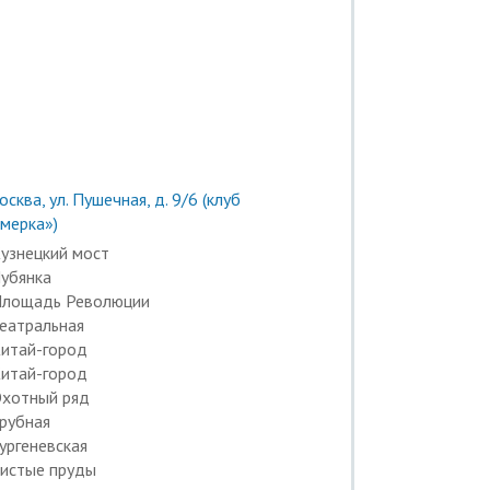
сква, ул. Пушечная, д. 9/6 (клуб
имерка»)
узнецкий мост
убянка
лощадь Революции
еатральная
итай-город
итай-город
хотный ряд
рубная
ургеневская
истые пруды