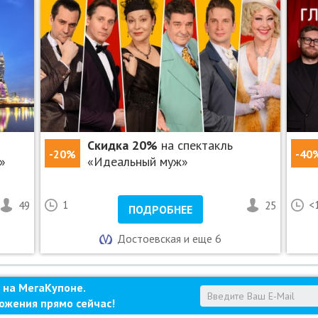
 другими скидками и спецпредложениями.
вести промокод МегаКупон при покупке билета на
ти за отмену, перенос и изменение даты/времени
ся ИП Лапшина Ксения Алексеевна, ОГРНИП
Скидка 20%
на спектакль
-20%
-40
»
«Идеальный муж»
49
1
25
<
ПОДРОБНЕЕ
Достоевская и еще 6
 на МегаКупоне.
ожения прямо сейчас!