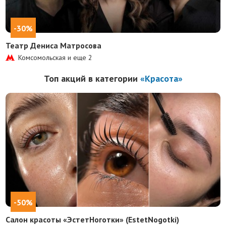
-30%
Театр Дениса Матросова
Комсомольская и еще
2
Топ акций в категории
«Красота»
-50%
Салон красоты «ЭстетНоготки» (EstetNogotki)