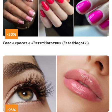
-50%
Салон красоты «ЭстетНоготки» (EstetNogotki)
-93%