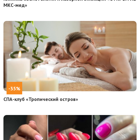
МКС-мед»
-35%
СПА-клуб «Тропический остров»