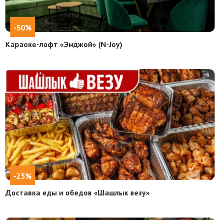
-50%
Караоке-лофт «Энджой» (N-Joy)
-25%
Доставка еды и обедов «Шашлык везу»