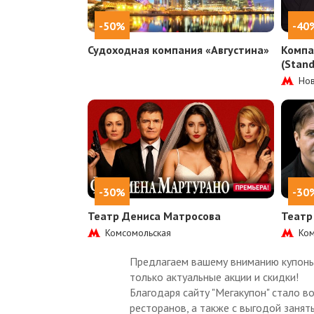
-50%
-40
Судоходная компания «Августина»
Компа
(Stan
Нов
-30%
-30
Театр Дениса Матросова
Театр
Комсомольская
Ком
Предлагаем вашему вниманию купоны 
только актуальные акции и скидки!
Благодаря сайту "Мегакупон" стало в
ресторанов, а также с выгодой занят