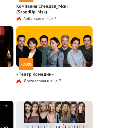
Компания Стендап_Мск»
(StandUp_Msk)
Арбатская и еще
7
-20%
ч
«Театр Комедии»
Достоевская и еще
7