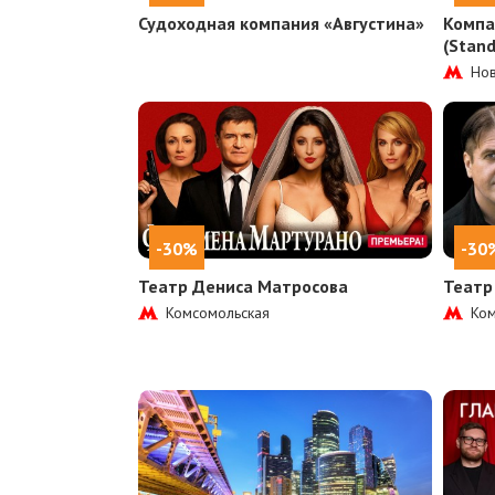
Судоходная компания «Августина»
Компа
(Stan
Нов
-30%
-30
Театр Дениса Матросова
Театр
Комсомольская
Ком