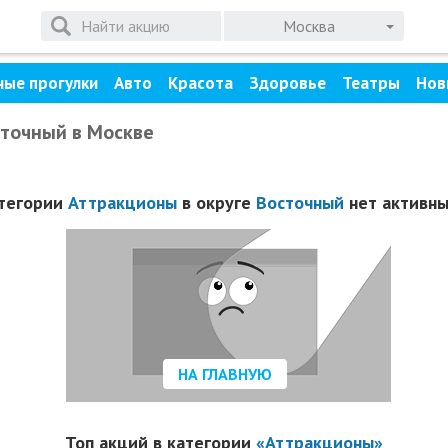
Москва
ные прогулки
Авто
Красота
Здоровье
Театры
Нов
сточный в Москве
тегории
Аттракционы
в округе
Восточный
нет активны
НА ГЛАВНУЮ
Топ акций в категории
«Аттракционы»