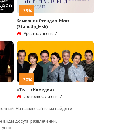
-25%
Компания Стендап_Мск»
(StandUp_Msk)
Арбатская и еще
7
-20%
ч
«Театр Комедии»
Достоевская и еще
7
точный. На нашем сайте вы найдете
 виды досуга, развлечений,
тупно!