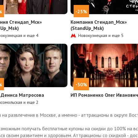
%
-25%
ния Стендап_Мск»
Компания Стендап_Мск»
dUp_Msk)
(StandUp_Msk)
окузнецкая и еще
4
Новокузнецкая и еще
5
%
-30%
 Дениса Матросова
ИП Романенко Олег Иванови
сомольская и еще
2
на развлечения в Москве, а именно - аттракционы в округе Вос
озможным получать бесплатные купоны на скидки до 100% на все
ься своим развитием и здоровьем. Аттракционы со скидкой - дос