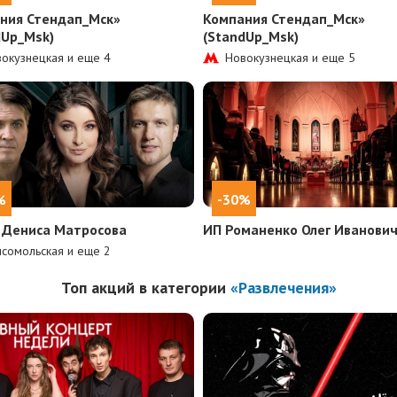
ния Стендап_Мск»
Компания Стендап_Мск»
dUp_Msk)
(StandUp_Msk)
окузнецкая и еще
4
Новокузнецкая и еще
5
%
-30%
 Дениса Матросова
ИП Романенко Олег Иванови
сомольская и еще
2
Топ акций в категории
«Развлечения»