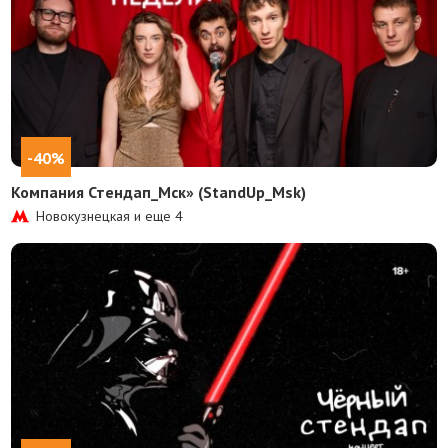
-40%
Компания Стендап_Мск» (StandUp_Msk)
Новокузнецкая и еще
4