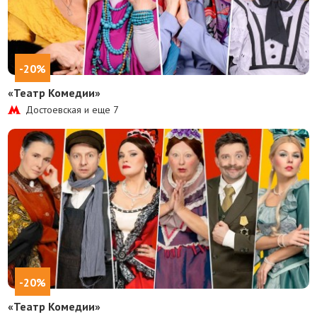
-20%
«Театр Комедии»
Достоевская и еще
7
-20%
«Театр Комедии»