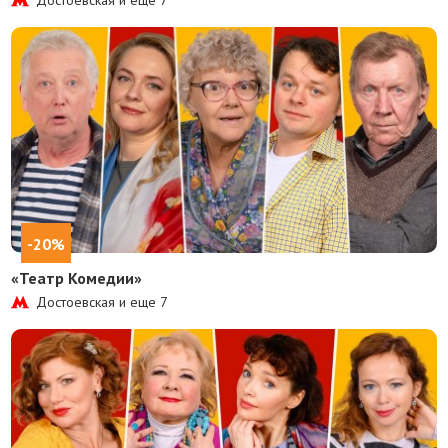
Достоевская и еще
7
-20%
«Театр Комедии»
Достоевская и еще
7