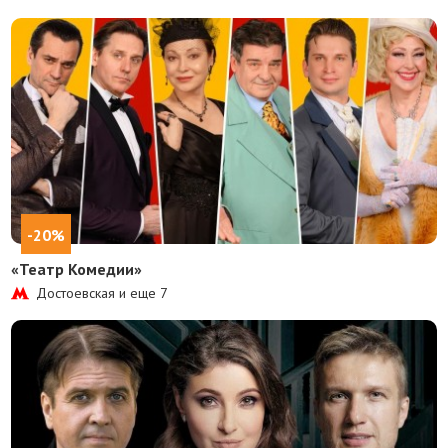
-20%
«Театр Комедии»
Достоевская и еще
7