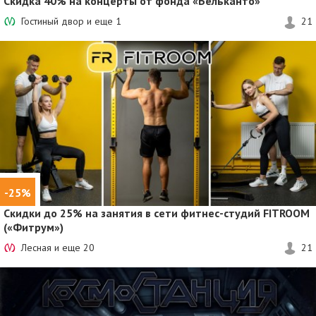
Скидка 40%
на концерты от фонда «Бельканто»
Гостиный двор и еще
1
21
-25%
Скидки до 25%
на занятия в сети фитнес-студий FITROOM
(«Фитрум»)
Лесная и еще
20
21