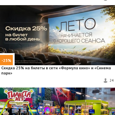
-25%
Скидка 25%
на билеты в сети «Формула кино» и «Синема
парк»
24