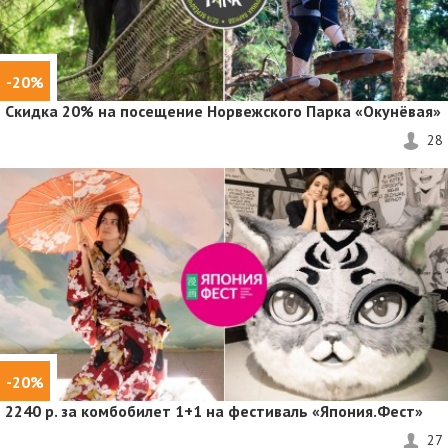
-20%
Скидка 20%
на посещение Норвежского Парка «Окунёвая»
28
-20%
2240 р. за комбобилет 1+1 на фестиваль «Япония.Фест»
27