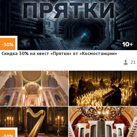
-30%
Скидка 30%
на квест «Прятки» от «Космостанции»
21
-30%