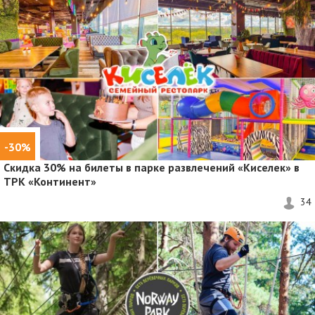
-30%
Скидка 30%
на билеты в парке развлечений «Киселек» в
ТРК «Континент»
34