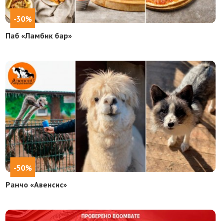
-30%
Паб «Ламбик бар»
-50%
Ранчо «Авенсис»