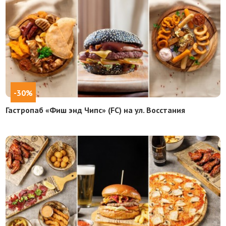
-30%
Гастропаб «Фиш энд Чипс» (FC) на ул. Восстания