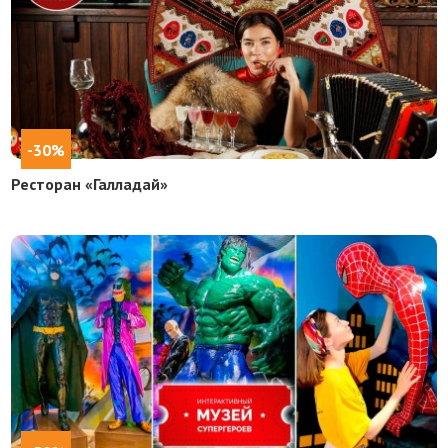
-30%
Ресторан «Галладай»