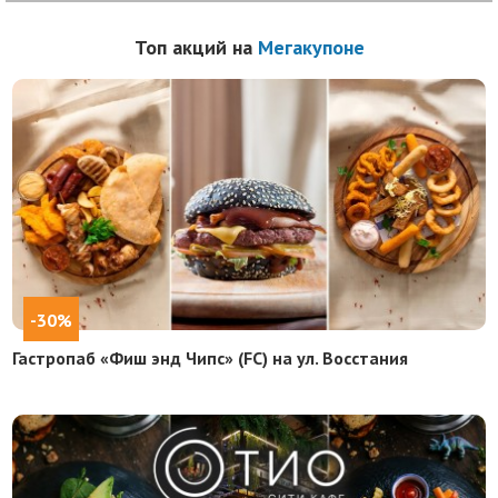
Топ акций на
Мегакупоне
-30%
Гастропаб «Фиш энд Чипс» (FC) на ул. Восстания