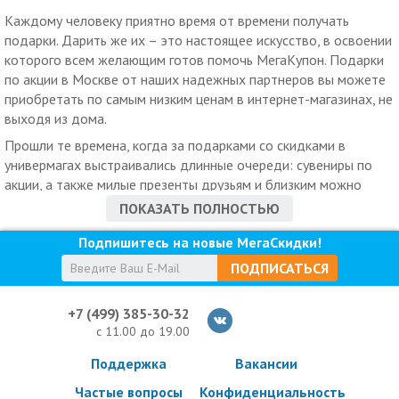
Каждому человеку приятно время от времени получать
подарки. Дарить же их – это настоящее искусство, в освоении
которого всем желающим готов помочь МегаКупон. Подарки
по акции в Москве от наших надежных партнеров вы можете
приобретать по самым низким ценам в интернет-магазинах, не
выходя из дома.
Прошли те времена, когда за подарками со скидками в
универмагах выстраивались длинные очереди: сувениры по
акции, а также милые презенты друзьям и близким можно
делать хоть каждый день.
ПОКАЗАТЬ ПОЛНОСТЬЮ
Подарки на день рождения: скидки на МегаКупоне
Подпишитесь на новые МегаСкидки!
Задумались, что приобрести родителям к круглой дате
ПОДПИСАТЬСЯ
совместной жизни или ищете подарки на юбилей со скидками
для сотрудников собственной компании? Масса полезных
+7 (499) 385-30-32
сюрпризов и эффектных, запоминающихся подарков по купону
с 11.00 до 19.00
не оставят вас без выгодных покупок.
Поддержка
Вакансии
В интернет-магазинах на нашем скидочном ресурсе хватит
заманчивых предложений для всех. Любая сувенирная
Частые вопросы
Конфиденциальность